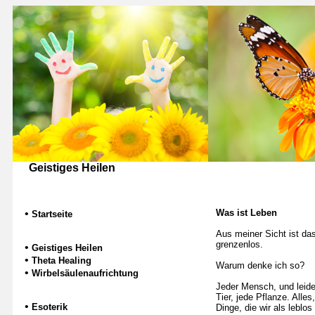
Geistiges Heilen
•
Was ist Leben
Startseite
Aus meiner Sicht ist da
grenzenlos.
•
Geistiges Heilen
•
Theta Healing
Warum denke ich so?
•
Wirbelsäulenaufrichtung
Jeder Mensch, und leider
Tier, jede Pflanze. Alle
•
Esoterik
Dinge, die wir als lebl