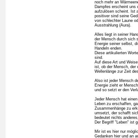
noch mehr an Wärmeener
Dampfes erscheint uns d
aufzulösen scheint. Ist
positiver sind seine Ge
von schlechter Laune od
Ausstrahlung (Aura).
Alles liegt in seiner Ha
der Mensch durch sich se
Energie seiner selbst, 
Handeln enden.
Diese artikulierten Wor
sind.
Auf diese Art und Weise 
ist, ob der Mensch, der 
Wellenlänge zur Zeit de
Also ist jeder Mensch d
Energie zieht er Mensch
und so setzt er den Ver
Jeder Mensch hat einen f
Leben zu erschaffen, gan
Zusammenhänge zu erken
umsetzt, der schafft sic
bedeutet nichts anderes,
Der Begriff "Leben" ist 
Mir ist es hier nur mög
Gedanken hier und an an