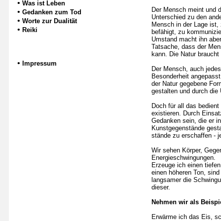
•
Was ist Leben
Der Mensch meint und de
•
Gedanken zum Tod
Unterschied zu den ande
•
Worte zur Dualität
Mensch in der Lage ist,
•
Reiki
befähigt, zu kommunizie
Umstand macht ihn aber 
Tatsache, dass der Mensc
kann. Die Natur braucht
•
Impressum
Der Mensch, auch jedes 
Besonderheit angepasst 
der Natur gegebene For
gestalten und durch di
Doch für all das bedient 
existieren. Durch Einsa
Gedanken sein, die er in
Kunstgegenstände gestal
stände zu erschaffen - 
Wir sehen Körper, Gegenst
Energieschwingungen.
Erzeuge ich einen tiefe
einen höheren Ton, sind 
langsamer die Schwingung
dieser.
Nehmen wir als Beispie
Erwärme ich das Eis, sc