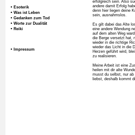
erfolgreich sein. Also s
andere damit Erfolg hab
•
Esoterik
denn hier liegen deine 
•
Was ist Leben
sein, ausnahmslos.
•
Gedanken zum Tod
•
Worte zur Dualität
Es gilt dabei das Alte 
•
Reiki
eine andere Wendung ne
auf dem alten Weg ward i
die Berge versetzt hat, 
wieder in die richtige R
wieder das Licht in die
•
Impressum
Herzen geführt wird, ble
zu realisieren.
Meine Arbeit ist eine Zu
heilen mit dir alte Wun
musst du selbst, nur ab 
liebst, deshalb kommt di